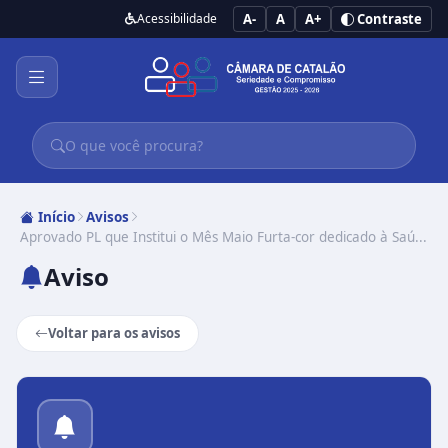
Acessibilidade
A-
A
A+
Contraste
Início
Avisos
Aprovado PL que Institui o Mês Maio Furta-cor dedicado à Saú...
Aviso
Voltar para os avisos