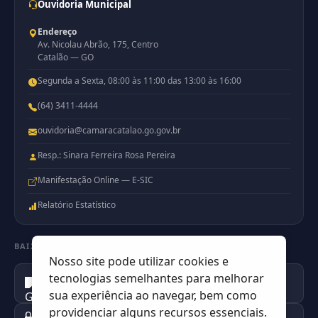
Ouvidoria Municipal
Endereço
Av. Nicolau Abrão, 175, Centro
Catalão — GO
Segunda a Sexta, 08:00 às 11:00 das 13:00 às 16:00
(64) 3411-4444
ouvidoria@camaracatalao.go.gov.br
Resp.: Sinara Ferreira Rosa Pereira
Manifestação Online — E-SIC
Relatório Estatístico
BAIXE NOSSO APP
Nosso site pode utilizar cookies e
tecnologias semelhantes para melhorar
Disponível no
Google Play
sua experiência ao navegar, bem como
providenciar alguns recursos essenciais.
Disponível na