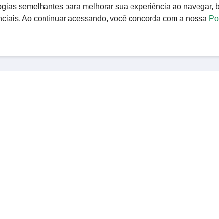
ologias semelhantes para melhorar sua experiência ao navegar,
nciais. Ao continuar acessando, você concorda com a nossa
Pol
ÂMARA MUNICIPAL
TRANSPARÊNCIA
Presidência
Licitações