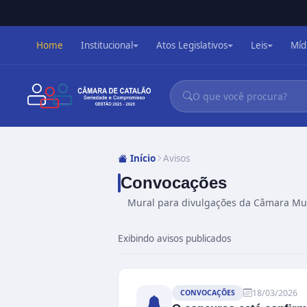
Home
Institucional
Atos Legislativos
Leis
Míd
Início
Avisos
Convocações
Mural para divulgações da Câmara Mun
Exibindo avisos publicados
18/03/2026
CONVOCAÇÕES