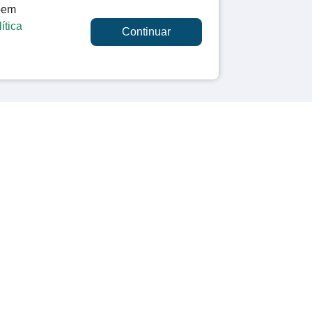
 bem
ítica
Continuar
OUVIDORIA / CONTATO
Ouvidoria Municipal