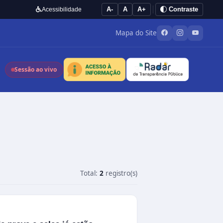
A-
A
A+
Contraste
Acessibilidade
Mapa do Site
Sessão ao vivo
Total:
2
registro(s)