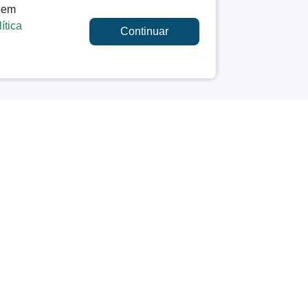
 bem
ítica
Continuar
OUVIDORIA / CONTATO
Ouvidoria Municipal