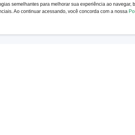
ologias semelhantes para melhorar sua experiência ao navegar,
nciais. Ao continuar acessando, você concorda com a nossa
Pol
ÂMARA MUNICIPAL
TRANSPARÊNCIA
Presidência
Licitações