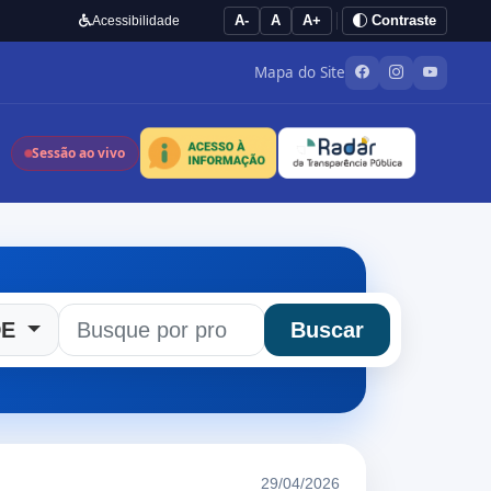
A-
A
A+
Contraste
Acessibilidade
Mapa do Site
Sessão ao vivo
DE
Buscar
29/04/2026