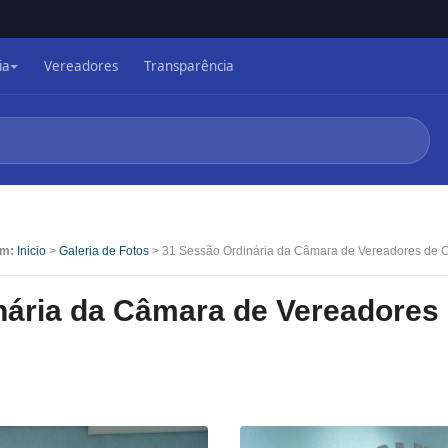
ia
Vereadores
Transparência
em:
Inicio
>
Galeria de Fotos
> 31 Sessão Ordinária da Câmara de Vereadores de 
nária da Câmara de Vereadores 