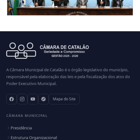
23 SESSAO ORDINÁRIA DA CÂMARA
MUNICIPAL DE VEREADORES DE CATALÃO
2026
Veja todas as fotos
A Câmara Municipal de Catalão é o órgão legislativo do município,
responsável pela elaboração das leis e pela fiscalização dos atos do
Poder Executivo Municipal.
Mapa do Site
CÂMARA MUNICIPAL
Presidência
Estrutura Organizacional