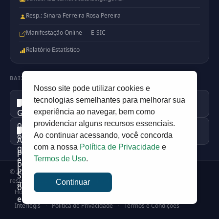
Resp.: Sinara Ferreira Rosa Pereira
Manifestação Online — E-SIC
Relatório Estatístico
BAIXE NOSSO APP
Nosso site pode utilizar cookies e
Disponível no
tecnologias semelhantes para melhorar sua
Google Play
experiência ao navegar, bem como
providenciar alguns recursos essenciais.
Disponível na
Apple Store
Ao continuar acessando, você concorda
com a nossa
Política de Privacidade
e
Termos de Uso
.
© 2026
Camara Municipal de Catalão
— Todos os direitos
reservados. Desenvolvido por
PortalDev
Continuar
Home
·
Perguntas e Respostas
·
SIC Físico
·
Ouvidoria
·
Interlegis
·
Política de Privacidade
·
Termos e Condições