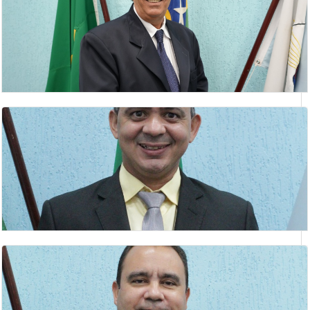
GILBERTO BARBOSA DE ANDRADE
vereador
GILMAR ANTÔNIO NETO
Lider do Prefeito
HELSON BARBOSA DE SOUZA
Vereador(a)