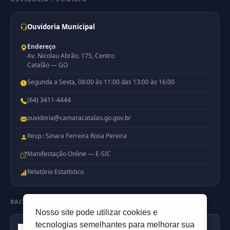
Ouvidoria Municipal
Endereço
Av. Nicolau Abrão, 175, Centro
Catalão — GO
Segunda a Sexta, 08:00 às 11:00 das 13:00 às 16:00
(64) 3411-4444
ouvidoria@camaracatalao.go.gov.br
Resp.: Sinara Ferreira Rosa Pereira
Manifestação Online — E-SIC
Relatório Estatístico
BAIXE NOSSO APP
Nosso site pode utilizar cookies e
Disponível no
tecnologias semelhantes para melhorar sua