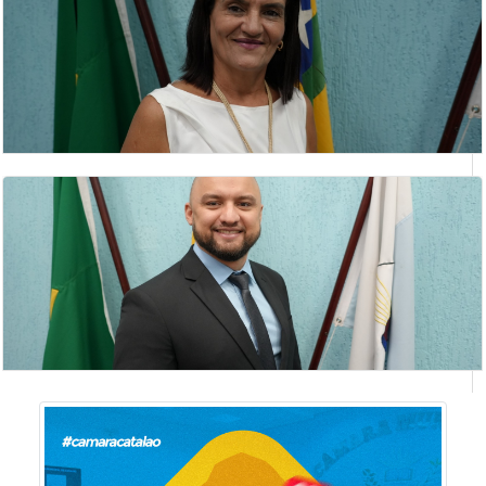
ROSÂNGELA SANTANA FERREIRA
Vereador(a)
SILVIA APARECIDA ROSA
vereadora
THOMAS MARQUES DE MESQUITA