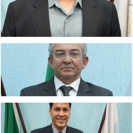
CLEUBER JOSÉ VAZ
vereador
DANIEL NUNES FREIRE
1º Secretário
DEUSMAR BARBOSA DA ROCHA
Vereador(a)