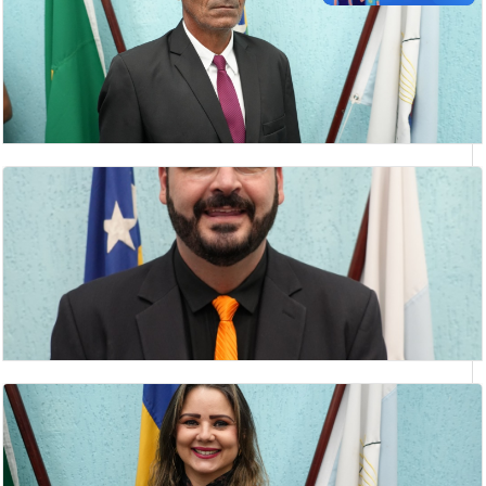
LEONARDO PEREIRA MOISÉS
vereador
LUIZ SOCORRO MOREIRA
Vereador(a)
RODRIGO ALVES CARVELO
vereador