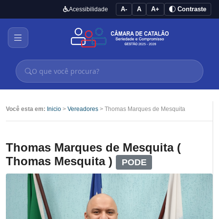
A-
A
A+
Contraste
Acessibilidade
Você esta em:
Inicio
>
Vereadores
> Thomas Marques de Mesquita
Thomas Marques de Mesquita (
Thomas Mesquita )
PODE