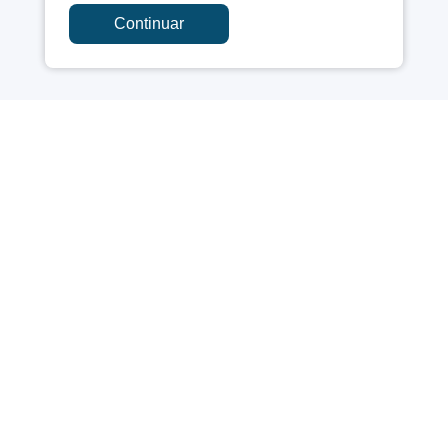
Continuar
A Câmara Municipal de Catalão é o órgão legislativo do município,
responsável pela elaboração das leis e pela fiscalização dos atos do